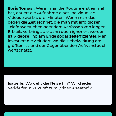
Boris Tomasi:
Wenn man die Routine erst einmal
hat, dauert die Aufnahme eines individuellen
Videos zwei bis drei Minuten. Wenn man das
gegen die Zeit rechnet, die man mit erfolglosen
Telefonversuchen oder dem Verfassen von langen
E-Mails verbringt, die dann doch ignoriert werden,
ist Videoselling am Ende sogar zeiteffizienter. Man
investiert die Zeit dort, wo die Hebelwirkung am
größten ist und der Gegenüber den Aufwand auch
wertschätzt.
Isabelle:
Wo geht die Reise hin? Wird jeder
Verkäufer in Zukunft zum „Video-Creator“?