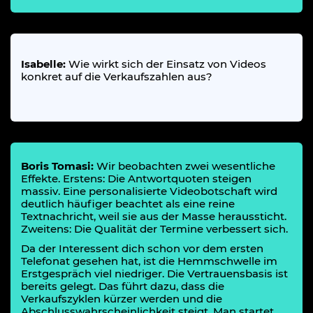
Isabelle:
Wie wirkt sich der Einsatz von Videos
konkret auf die Verkaufszahlen aus?
Boris Tomasi:
Wir beobachten zwei wesentliche
Effekte. Erstens: Die Antwortquoten steigen
massiv. Eine personalisierte Videobotschaft wird
deutlich häufiger beachtet als eine reine
Textnachricht, weil sie aus der Masse heraussticht.
Zweitens: Die Qualität der Termine verbessert sich.
Da der Interessent dich schon vor dem ersten
Telefonat gesehen hat, ist die Hemmschwelle im
Erstgespräch viel niedriger. Die Vertrauensbasis ist
bereits gelegt. Das führt dazu, dass die
Verkaufszyklen kürzer werden und die
Abschlusswahrscheinlichkeit steigt. Man startet